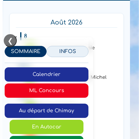
Août 2026
8
❮
Puy du fou et Cinéscenie
SOMMAIRE
INFOS
15
Calendrier
Bretagne / Mont Saint Michel
ML Concours
22
Week end à Paris
Au départ de Chimay
29
En Autocar
Paris