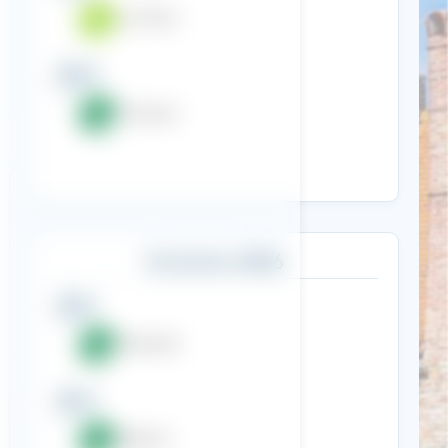
Le Tyrol
29
Turquie
Octobre 2026
10
Tenerife
14
Djerba