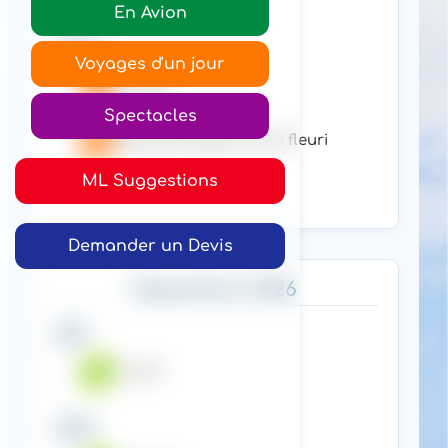
En Avion
30
Voyages d'un jour
Bruges
Spectacles
Blankenberghe Corso fleuri
ML Suggestions
Demander un Devis
Septembre 2026
4
Lloret
15