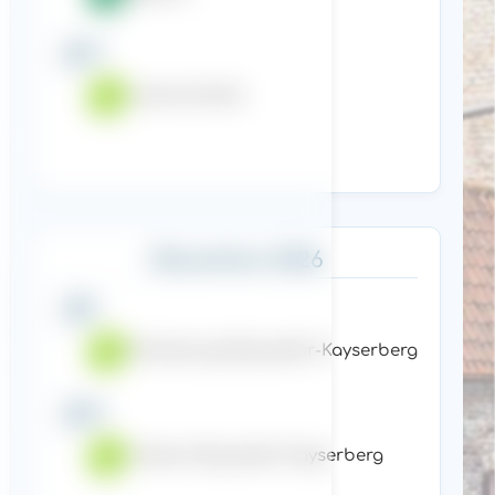
17
Lloret de Mar
Décembre 2026
5
Strasbourg-Riquewihr-Kayserberg
19
Colmar-Riquewihr-Kayserberg