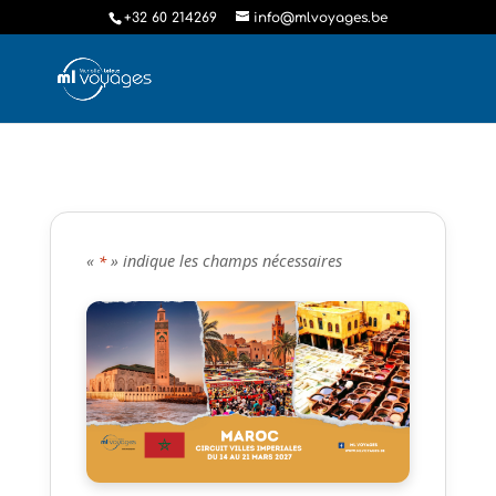
+32 60 214269
info@mlvoyages.be
«
» indique les champs nécessaires
*