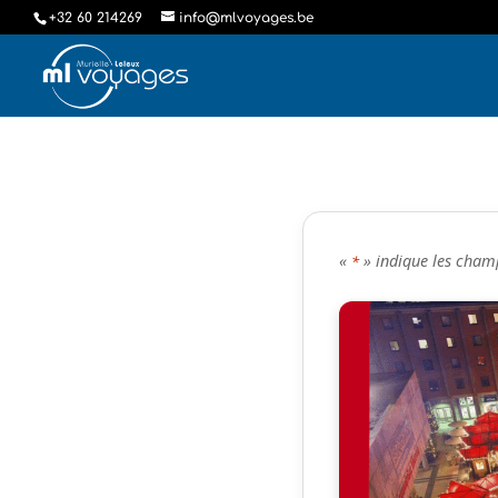
+32 60 214269
info@mlvoyages.be
«
» indique les cham
*