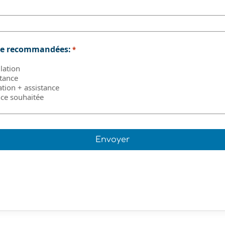
ge recommandées:
*
lation
tance
tion + assistance
ce souhaitée