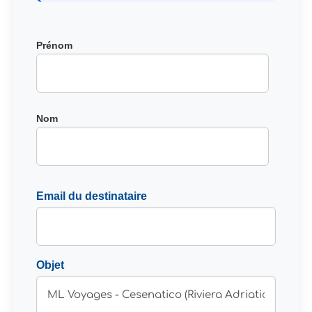
Entrez
Prénom
les
coordonnées
du
destinataire
Nom
Email du destinataire
Objet