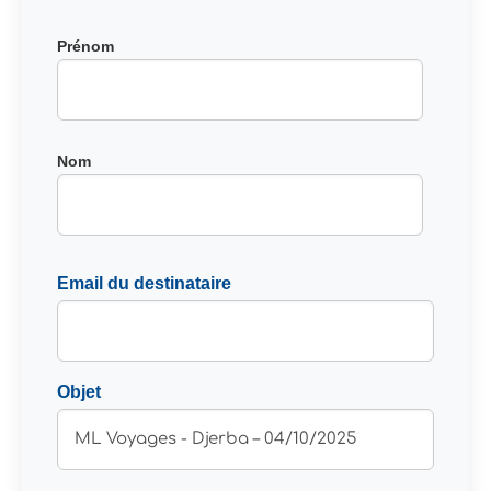
Entrez
Prénom
les
coordonnées
du
destinataire
Nom
Email du destinataire
Objet