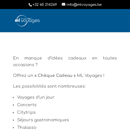
+32 60 214269
info@mlvoyages.be
En manque d’idées cadeaux en toutes
occasions ?
Offrez un
« Chèque Cadeau »
ML Voyages !
Les possibilités sont nombreuses:
Voyages d’un jour
Concerts
Citytrips
Séjours gastronomiques
Thalasso