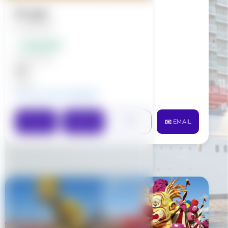
Bruges
📅 30/08/26
✅ Disponible
À partir de
35 €
/pers.
➕ Voir les tarifs détaillés
PDF
DÉTAILS
RÉSERVER
✉️ EMAIL