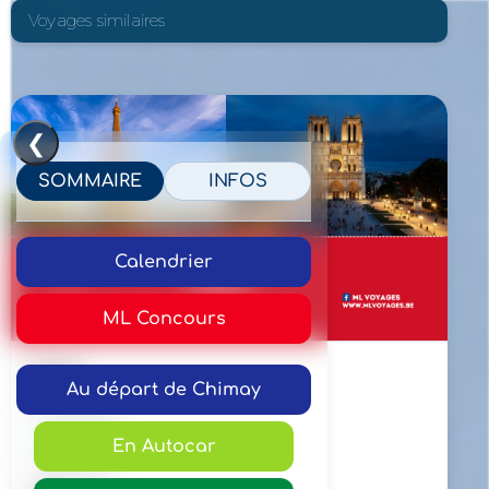
Voyages similaires
❮
SOMMAIRE
INFOS
Calendrier
ML Concours
Paris
Au départ de Chimay
📅 29/08/26
✅ Disponible
En Autocar
À partir de