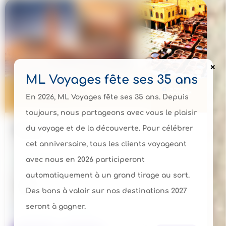
ML Voyages fête ses 35 ans
En 2026, ML Voyages fête ses 35 ans. Depuis
toujours, nous partageons avec vous le plaisir
Maroc
du voyage et de la découverte. Pour célébrer
📅 14/03/27
cet anniversaire, tous les clients voyageant
avec nous en 2026 participeront
✅ Disponible
À partir de
automatiquement à un grand tirage au sort.
1 599 €
Des bons à valoir sur nos destinations 2027
/pers.
seront à gagner.
➕ Voir les tarifs détaillés